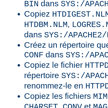
dans
BIN
SYS:/APAC
Copiez
HTDIGEST.NL
,
HTDBM.NLM
LOGRES.
dans
SYS:/APACHE2/
Créez un répertoire qu
dans
CONF
SYS:/APA
Copiez le fichier
HTTP
répertoire
SYS:/APAC
renommez-le en
HTTP
Copiez les fichiers
MIM
et
CHARSET.CONV
MAG