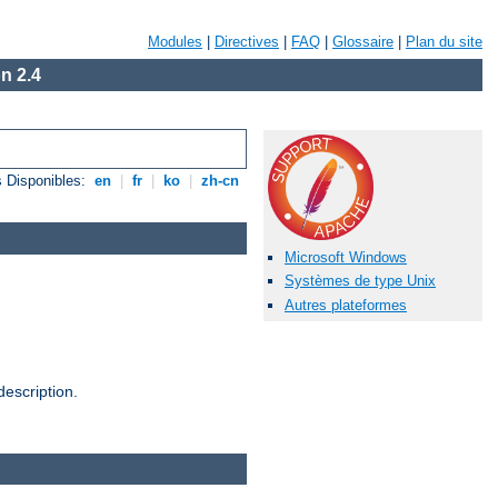
Modules
|
Directives
|
FAQ
|
Glossaire
|
Plan du site
n 2.4
 Disponibles:
en
|
fr
|
ko
|
zh-cn
Microsoft Windows
Systèmes de type Unix
Autres plateformes
escription.