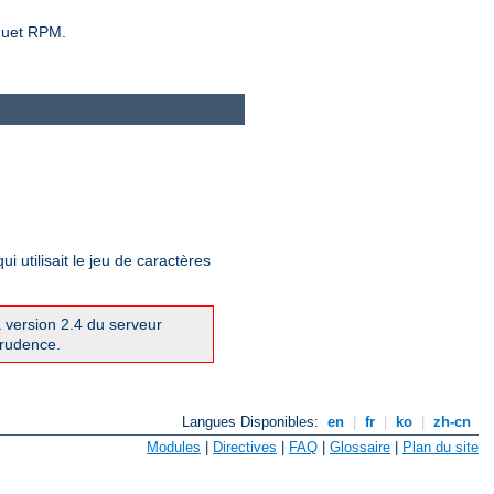
aquet RPM.
utilisait le jeu de caractères
a version 2.4 du serveur
prudence.
Langues Disponibles:
en
|
fr
|
ko
|
zh-cn
Modules
|
Directives
|
FAQ
|
Glossaire
|
Plan du site