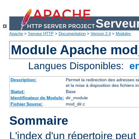
Serveu
Apache
>
Serveur HTTP
>
Documentation
>
Version 2.4
>
Modules
Module Apache mod
Langues Disponibles:
e
Description:
Permet la redirection des adresses se
et la mise à disposition des fichiers i
Statut:
Base
Identificateur de Module:
dir_module
Fichier Source:
mod_dir.c
Sommaire
L'index d'un répertoire peut