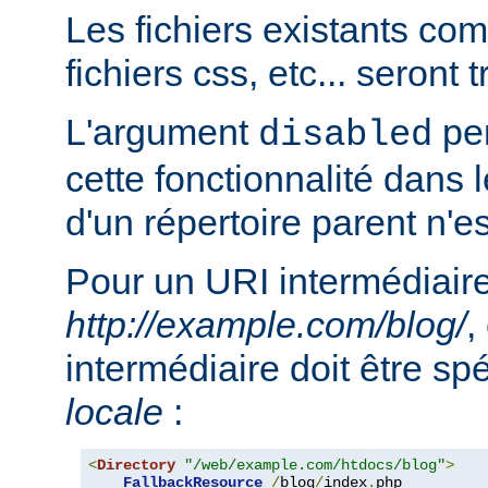
Les fichiers existants c
fichiers css, etc... seront
L'argument
per
disabled
cette fonctionnalité dans l
d'un répertoire parent n'e
Pour un URI intermédiaire
http://example.com/blog/
,
intermédiaire doit être sp
locale
:
<
Directory
"/web/example.com/htdocs/blog"
>
FallbackResource
/
blog
/
index
.