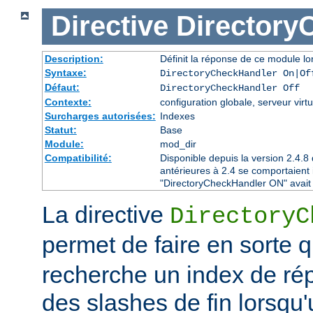
Directive
Directory
Description:
Définit la réponse de ce module lor
Syntaxe:
DirectoryCheckHandler On|Of
Défaut:
DirectoryCheckHandler Off
Contexte:
configuration globale, serveur virtu
Surcharges autorisées:
Indexes
Statut:
Base
Module:
mod_dir
Compatibilité:
Disponible depuis la version 2.4.
antérieures à 2.4 se comportaient
"DirectoryCheckHandler ON" avait é
La directive
DirectoryC
permet de faire en sorte 
recherche un index de rép
des slashes de fin lorsqu'