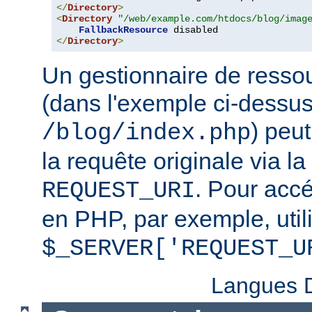
</
Directory
>
<
Directory
"/web/example.com/htdocs/blog/imag
FallbackResource
</
Directory
>
Un gestionnaire de ressou
(dans l'exemple ci-dessu
) peu
/blog/index.php
la requête originale via l
. Pour accé
REQUEST_URI
en PHP, par exemple, util
$_SERVER['REQUEST_U
Langues D