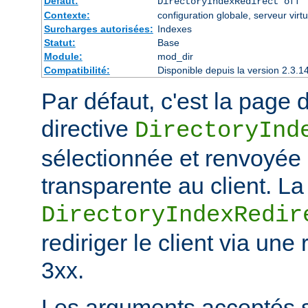
Défaut:
DirectoryIndexRedirect off
Contexte:
configuration globale, serveur virtu
Surcharges autorisées:
Indexes
Statut:
Base
Module:
mod_dir
Compatibilité:
Disponible depuis la version 2.3.1
Par défaut, c'est la page d
directive
DirectoryInd
sélectionnée et renvoyée
transparente au client. La
DirectoryIndexRedir
rediriger le client via une
3xx.
Les arguments acceptés s