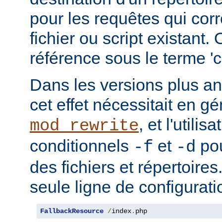
pour les requêtes qui cor
fichier ou script existant.
référence sous le terme 'co
Dans les versions plus an
cet effet nécessitait en gé
, et l'utilis
mod_rewrite
conditionnels
et
pou
-f
-d
des fichiers et répertoire
seule ligne de configurati
FallbackResource
/
index
.
php