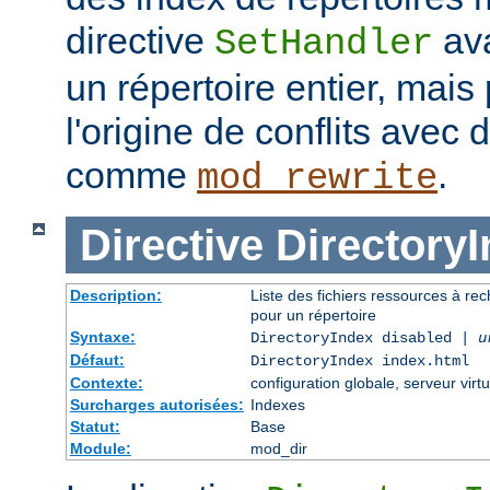
directive
ava
SetHandler
un répertoire entier, mais
l'origine de conflits avec
comme
.
mod_rewrite
Directive
Directory
Description:
Liste des fichiers ressources à re
pour un répertoire
Syntaxe:
DirectoryIndex disabled |
u
Défaut:
DirectoryIndex index.html
Contexte:
configuration globale, serveur virtu
Surcharges autorisées:
Indexes
Statut:
Base
Module:
mod_dir