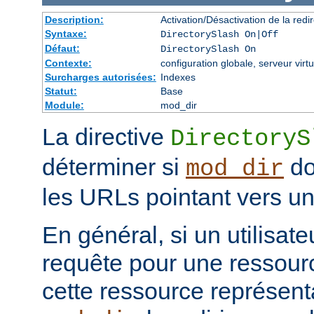
Description:
Activation/Désactivation de la redir
Syntaxe:
DirectorySlash On|Off
Défaut:
DirectorySlash On
Contexte:
configuration globale, serveur virtu
Surcharges autorisées:
Indexes
Statut:
Base
Module:
mod_dir
La directive
DirectoryS
déterminer si
do
mod_dir
les URLs pointant vers un 
En général, si un utilisat
requête pour une ressourc
cette ressource représenta