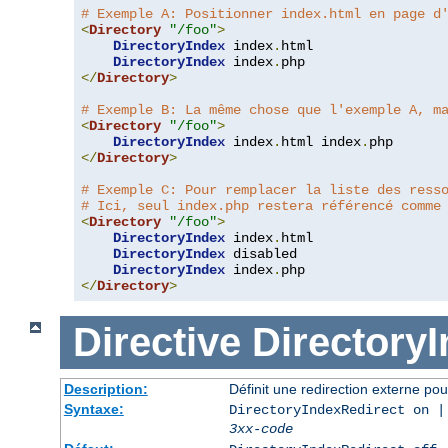
# Exemple A: Positionner index.html en page d
<
Directory
"/foo"
>
DirectoryIndex
 index
.
html

DirectoryIndex
 index
.
</
Directory
>
# Exemple B: La même chose que l'exemple A, m
<
Directory
"/foo"
>
DirectoryIndex
 index
.
html index
.
</
Directory
>
# Exemple C: Pour remplacer la liste des ress
# Ici, seul index.php restera référencé comme
<
Directory
"/foo"
>
DirectoryIndex
 index
.
html

DirectoryIndex
 disabled

DirectoryIndex
 index
.
</
Directory
>
Directive
Directory
Description:
Définit une redirection externe pou
Syntaxe:
DirectoryIndexRedirect on |
3xx-code