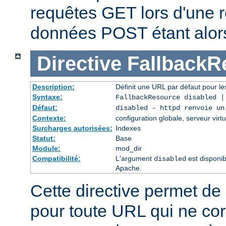
requêtes GET lors d'une re
données POST étant alor
Directive
FallbackR
Description:
Définit une URL par défaut pour les
Syntaxe:
FallbackResource disabled 
Défaut:
disabled - httpd renvoie un
Contexte:
configuration globale, serveur virtu
Surcharges autorisées:
Indexes
Statut:
Base
Module:
mod_dir
Compatibilité:
L'argument
est disponib
disabled
Apache.
Cette directive permet de 
pour toute URL qui ne co