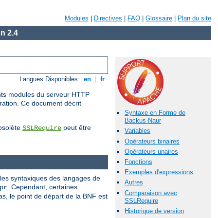
Modules
|
Directives
|
FAQ
|
Glossaire
|
Plan du site
n 2.4
Langues Disponibles:
en
|
fr
rents modules du serveur HTTP
uration. Ce document décrit
Syntaxe en Forme de
Backus-Naur
obsolète
peut être
SSLRequire
Variables
Opérateurs binaires
Opérateurs unaires
Fonctions
Exemples d'expressions
gles syntaxiques des langages de
Autres
. Cependant, certaines
pr
Comparaison avec
, le point de départ de la BNF est
SSLRequire
Historique de version