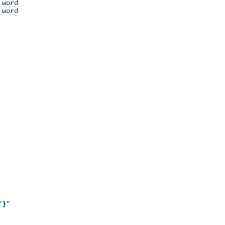
 word

 word

"
}
"
