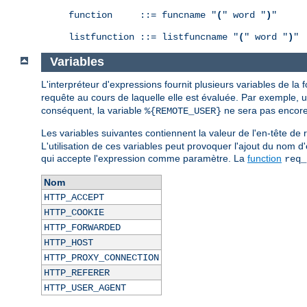
function     ::= funcname "
(
" word "
)
"

listfunction ::= listfuncname "
(
" word "
)
"
Variables
L'interpréteur d'expressions fournit plusieurs variables de la
requête au cours de laquelle elle est évaluée. Par exemple, 
conséquent, la variable
ne sera pas encore 
%{REMOTE_USER}
Les variables suivantes contiennent la valeur de l'en-tête 
L'utilisation de ces variables peut provoquer l'ajout du nom d
qui accepte l'expression comme paramètre. La
function
req_
Nom
HTTP_ACCEPT
HTTP_COOKIE
HTTP_FORWARDED
HTTP_HOST
HTTP_PROXY_CONNECTION
HTTP_REFERER
HTTP_USER_AGENT