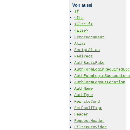
Voir aussi
If
<If>
<ElseIf>
<Else>
ErrorDocument
Alias
ScriptAlias
Redirect
AuthBasicFake
AuthFormLoginRequiredLoc
AuthFormLoginSuccessLoca
AuthFormLogoutLocation
AuthName
AuthType
RewriteCond
SetEnvIfExpr
Header
RequestHeader
FilterProvider