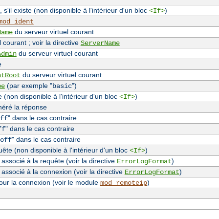
, s'il existe (non disponible à l'intérieur d'un bloc
)
<If>
mod_ident
du serveur virtuel courant
Name
 courant ; voir la directive
ServerName
du serveur virtuel courant
Admin
e
du serveur virtuel courant
ntRoot
(par exemple "
")
pe
basic
(non disponible à l'intérieur d'un bloc
)
<If>
néré la réponse
" dans le cas contraire
ff
" dans le cas contraire
ff
" dans le cas contraire
off
te (non disponible à l'intérieur d'un bloc
)
<If>
associé à la requête (voir la directive
)
ErrorLogFormat
 associé à la connexion (voir la directive
)
ErrorLogFormat
our la connexion (voir le module
)
mod_remoteip