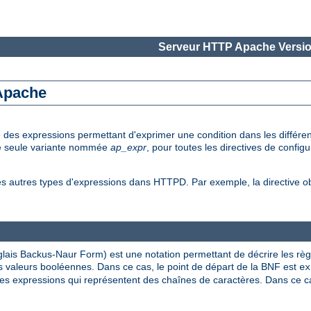
Serveur HTTP Apache Versio
 Apache
e des expressions permettant d'exprimer une condition dans les diffé
une seule variante nommée
ap_expr
, pour toutes les directives de config
es autres types d'expressions dans HTTPD. Par exemple, la directive 
lais Backus-Naur Form) est une notation permettant de décrire les rè
 valeurs booléennes. Dans ce cas, le point de départ de la BNF est
ex
s expressions qui représentent des chaînes de caractères. Dans ce cas