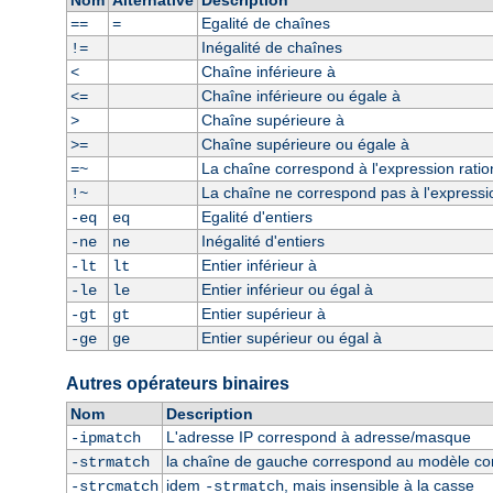
Nom
Alternative
Description
Egalité de chaînes
==
=
Inégalité de chaînes
!=
Chaîne inférieure à
<
Chaîne inférieure ou égale à
<=
Chaîne supérieure à
>
Chaîne supérieure ou égale à
>=
La chaîne correspond à l'expression ratio
=~
La chaîne ne correspond pas à l'expressio
!~
Egalité d'entiers
-eq
eq
Inégalité d'entiers
-ne
ne
Entier inférieur à
-lt
lt
Entier inférieur ou égal à
-le
le
Entier supérieur à
-gt
gt
Entier supérieur ou égal à
-ge
ge
Autres opérateurs binaires
Nom
Description
L'adresse IP correspond à adresse/masque
-ipmatch
la chaîne de gauche correspond au modèle const
-strmatch
idem
, mais insensible à la casse
-strcmatch
-strmatch