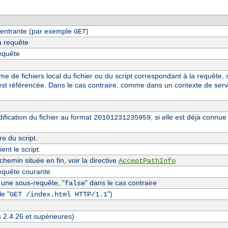
entrante (par exemple
)
GET
a requête
requête
 de fichiers local du fichier ou du script correspondant à la requête, s
st référencée. Dans le cas contraire, comme dans un contexte de serv
fication du fichier au format
, si elle est déjà conn
20101231235959
re du script.
nt le script.
hemin située en fin, voir la directive
AcceptPathInfo
equête courante
t une sous-requête, "
" dans le cas contraire
false
e "
")
GET /index.html HTTP/1.1
s 2.4.26 et supérieures)