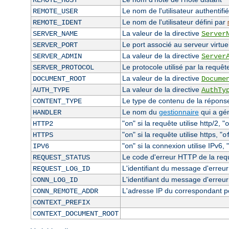
REMOTE_HOST
Le nom de l'utilisateur authentifié
REMOTE_USER
Le nom de l'utilisateur défini par
REMOTE_IDENT
La valeur de la directive
SERVER_NAME
Server
Le port associé au serveur virtuel
SERVER_PORT
La valeur de la directive
SERVER_ADMIN
Server
Le protocole utilisé par la requêt
SERVER_PROTOCOL
La valeur de la directive
DOCUMENT_ROOT
Docume
La valeur de la directive
AUTH_TYPE
AuthTy
Le type de contenu de la réponse 
CONTENT_TYPE
Le nom du
gestionnaire
qui a gé
HANDLER
"
" si la requête utilise http/2, "
HTTP2
on
o
"
" si la requête utilise https, "
HTTPS
on
o
"
" si la connexion utilise IPv6, "
IPV6
on
Le code d'erreur HTTP de la requê
REQUEST_STATUS
L'identifiant du message d'erreur 
REQUEST_LOG_ID
L'identifiant du message d'erreur
CONN_LOG_ID
L'adresse IP du correspondant p
CONN_REMOTE_ADDR
CONTEXT_PREFIX
CONTEXT_DOCUMENT_ROOT