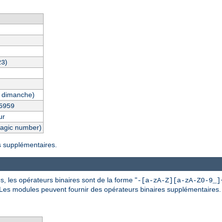
)
23
 dimanche)
5959
ur
magic number)
es supplémentaires.
, les opérateurs binaires sont de la forme "
-[a-zA-Z][a-zA-Z0-9_]
 Les modules peuvent fournir des opérateurs binaires supplémentaires.