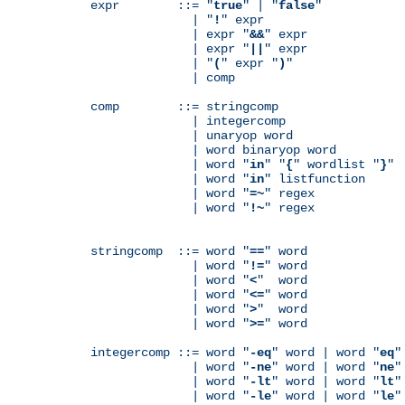
expr        ::= "
true
" | "
false
"

              | "
!
" expr

              | expr "
&&
" expr

              | expr "
||
" expr

              | "
(
" expr "
)
"

              | comp

comp        ::= stringcomp

              | integercomp

              | unaryop word

              | word binaryop word

              | word "
in
" "
{
" wordlist "
}
"

              | word "
in
" listfunction

              | word "
=~
" regex

              | word "
!~
" regex

stringcomp  ::= word "
==
" word

              | word "
!=
" word

              | word "
<
"  word

              | word "
<=
" word

              | word "
>
"  word

              | word "
>=
" word

integercomp ::= word "
-eq
" word | word "
eq
"
              | word "
-ne
" word | word "
ne
"
              | word "
-lt
" word | word "
lt
"
              | word "
-le
" word | word "
le
"