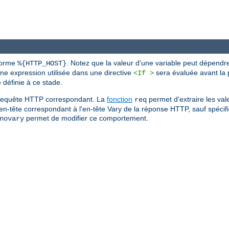
 forme
. Notez que la valeur d'une variable peut dépendr
%{HTTP_HOST}
une expression utilisée dans une directive
sera évaluée avant la p
<If >
définie à ce stade.
de requête HTTP correspondant. La
fonction
permet d'extraire les val
req
'en-tête correspondant à l'en-tête Vary de la réponse HTTP, sauf spécific
permet de modifier ce comportement.
novary