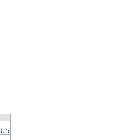
, [])