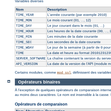
Variables diverses
Nom
Description
L'année courante (par exemple
)
TIME_YEAR
2010
Le mois courant (
, ...,
)
TIME_MON
01
12
Le jour courant dans le mois (
, ...)
TIME_DAY
01
Les heures de la date courante (
, ...,
TIME_HOUR
00
Les minutes de la date courante
TIME_MIN
Les secondes de la date courante
TIME_SEC
Le jour de la semaine (à partir de
pour
TIME_WDAY
0
La date et heure au format
TIME
2010123123
La chaîne contenant la version du serve
SERVER_SOFTWARE
La date de la version de l'API (module 
API_VERSION
Certains modules, comme
, définissent des variabl
mod_ssl
Opérateurs binaires
À l'exception de quelques opérateurs de comparaison internes
au moins deux caractères. Le nom est insensible à la casse.
Opérateurs de comparaison