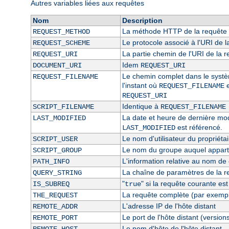
Autres variables liées aux requêtes
Nom
Description
La méthode HTTP de la requête 
REQUEST_METHOD
Le protocole associé à l'URI de l
REQUEST_SCHEME
La partie chemin de l'URI de la 
REQUEST_URI
Idem
DOCUMENT_URI
REQUEST_URI
Le chemin complet dans le système
REQUEST_FILENAME
l'instant où
e
REQUEST_FILENAME
REQUEST_URI
Identique à
SCRIPT_FILENAME
REQUEST_FILENAME
La date et heure de dernière modi
LAST_MODIFIED
est référencé.
LAST_MODIFIED
Le nom d'utilisateur du propriétai
SCRIPT_USER
Le nom du groupe auquel appartie
SCRIPT_GROUP
L'information relative au nom de c
PATH_INFO
La chaîne de paramètres de la r
QUERY_STRING
"
" si la requête courante es
IS_SUBREQ
true
La requête complète (par exempl
THE_REQUEST
L'adresse IP de l'hôte distant
REMOTE_ADDR
Le port de l'hôte distant (version
REMOTE_PORT
Le nom d'hôte de l'hôte distant