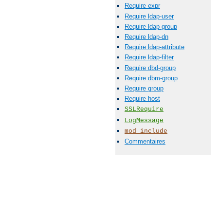
Require expr
Require ldap-user
Require ldap-group
Require ldap-dn
Require ldap-attribute
Require ldap-filter
Require dbd-group
Require dbm-group
Require group
Require host
SSLRequire
LogMessage
mod_include
Commentaires