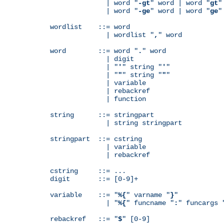
              | word "
-gt
" word | word "
gt
"
              | word "
-ge
" word | word "
ge
"
wordlist    ::= word

              | wordlist "
,
" word

word        ::= word "
.
" word

              | digit

              | "
'
" string "
'
"

              | "
"
" string "
"
"

              | variable

	      | rebackref

              | function

string      ::= stringpart

              | string stringpart

stringpart  ::= cstring

              | variable

	      | rebackref

cstring     ::= ...

digit       ::= [0-9]+

variable    ::= "
%{
" varname "
}
"

              | "
%{
" funcname "
:
" funcargs 
rebackref   ::= "
$
" [0-9]
